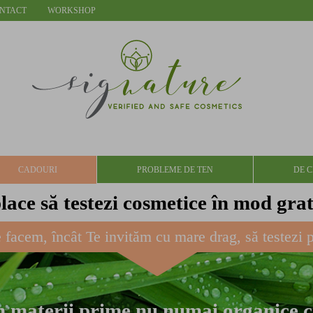
NTACT
WORKSHOP
CADOURI
PROBLEME DE TEN
DE C
place să testezi cosmetice în mod gra
 facem, încât Te invităm cu mare drag, să testezi 
n materii prime nu numai organice ci