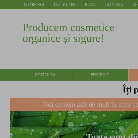
DESPRE NOI
TEST DE TEN
BLOG
FRANCIZA
CO
Producem cosmetice
organice și sigure!
PENTRU EA
PENTRU EL
Îți 
Noi credem atât de mult în ceea ce
Toate sunt di