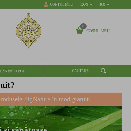
CONTUL MEU
RON
RO
0
COŞUL MEU
E SĂ NE ALEGI?
tuit?
produsele SigNature în mod gratuit.
 și sănătoase.