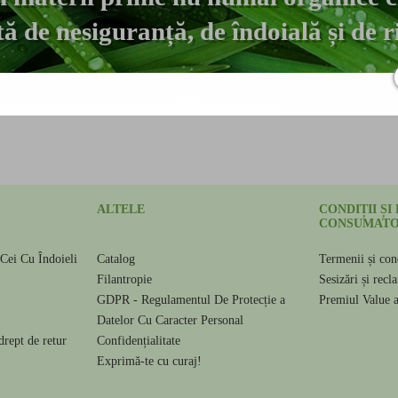
tă de nesiguranță, de îndoială și de ri
ALTELE
CONDIȚII ȘI
CONSUMATO
Cei Cu Îndoieli
Catalog
Termenii și cond
e
Filantropie
Sesizări și recl
GDPR - Regulamentul De Protecție a
Premiul Value 
Datelor Cu Caracter Personal
drept de retur
Confidențialitate
Exprimă-te cu curaj!