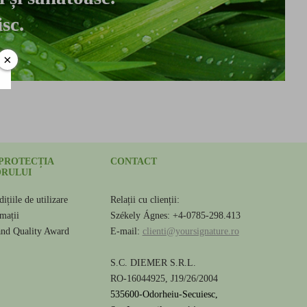
sc.
×
 PROTECȚIA
CONTACT
RULUI
ițiile de utilizare
Relații cu clienții:
amații
Székely Ágnes: +4-0785-298.413
and Quality Award
E-mail:
clienti@yoursignature.ro
S.C. DIEMER S.R.L.
RO-16044925, J19/26/2004
535600-Odorheiu-Secuiesc,