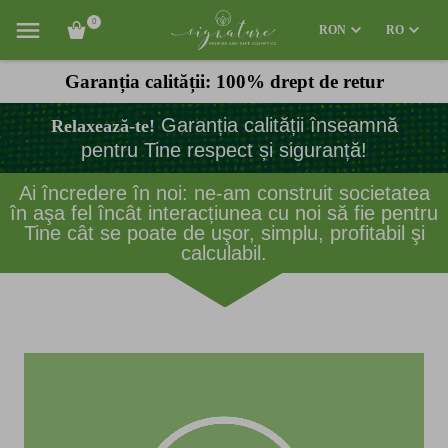
0
RON
RO
Garanția calității: 100% drept de retur
Garanția calității înseamnă
Relaxează-te!
pentru Tine respect și siguranță!
Ai încredere în noi: ne-am construit societatea
în aşa fel încât interacțiunea cu noi să fie pentru
Tine cât se poate de uşor, simplu, profitabil şi
calculabil.