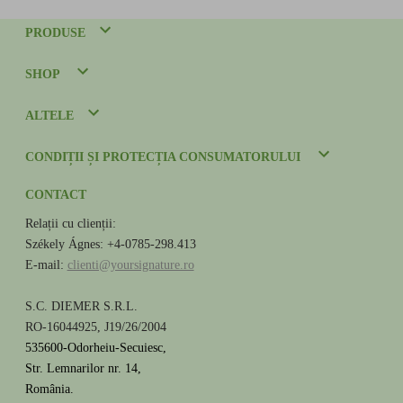
PRODUSE
SHOP
ALTELE
CONDIȚII ȘI PROTECȚIA CONSUMATORULUI
CONTACT
Relații cu clienții:
Székely Ágnes: +4-0785-298.413
E-mail:
clienti@yoursignature.ro
S.C. DIEMER S.R.L.
RO-16044925, J19/26/2004
535600-Odorheiu-Secuiesc,
Str. Lemnarilor nr. 14,
România.