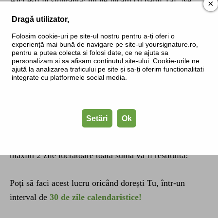
Aici ești în siguranță: nu ne jucăm cu banii Tăi. Ne
×
străduim să Te simți bine aici, să găsești ceea ce-ți
Dragă utilizator,
trebuie și îți dorim, ca să fii mulțumit de serviciile și
Folosim cookie-uri pe site-ul nostru pentru a-ți oferi o
produsele noastre.
experiență mai bună de navigare pe site-ul yoursignature.ro,
pentru a putea colecta si folosi date, ce ne ajuta sa
personalizam si sa afisam continutul site-ului. Cookie-urile ne
ajută la analizarea traficului pe site și sa-ți oferim functionalitati
Dacă totuși se întâmplă ceva neprevăzut și din anumite
integrate cu platformele social media.
motive nu ești mulțumit cu produsul primit sau cu
serviciile noastre prestate, îți restituim banii Tăi fără
nici o problemă. Nu trebuie să faci altceva, decât să ne
Setări
Ok
trimiți produsul achiziționat cu o simplă cerere de
restituire a banilor pe adresa noastră din contact și în
maxim 2 zile lucrătoare toată suma va fi restituită!
Poți să faci acest lucru oricând dorești Tu, într-un
interval de
30 de zile calendaristice!