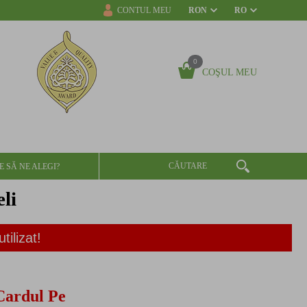
CONTUL MEU
RON
RO
0
COŞUL MEU
E SĂ NE ALEGI?
li
tilizat!
Cardul Pe