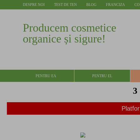
DESPRE NOI
TEST DE TEN
BLOG
FRANCIZA
CO
Producem cosmetice
organice și sigure!
PENTRU EA
PENTRU EL
3
Platfor