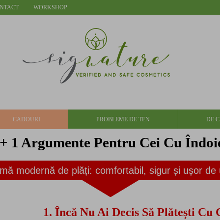
NTACT
WORKSHOP
CADOURI
PROBLEME DE TEN
DE C
 + 1 Argumente Pentru Cei Cu Îndoie
mă modernă de plăți: comfortabil, sigur și ușor de u
1.
Încă Nu Ai Decis Să Plătești Cu 