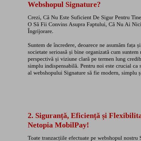
Webshopul Signature?
Crezi, Că Nu Este Suficient De Sigur Pentru Tine
O Să Fii Convins Asupra Faptului, Că Nu Ai Ni
Îngrijorare.
Suntem de încredere, deoarece ne asumăm fața și
societate serioasă și bine organizată cum suntem 
perspectivă și viziune clară pe termen lung credibi
simplu indispensabilă. Pentru noi este crucial ca 
al webshopului Signature să fie modern, simplu ș
2.
Siguranță, Eficiență și Flexibilit
Netopia MobilPay!
Toate tranzacțiile efectuate pe webshopul nostru 