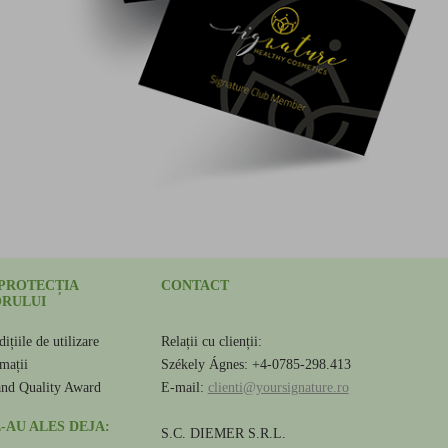
 PROTECȚIA
CONTACT
RULUI
ițiile de utilizare
Relații cu clienții:
amații
Székely Ágnes: +4-0785-298.413
and Quality Award
E-mail:
clienti@yoursignature.ro
-AU ALES DEJA:
S.C. DIEMER S.R.L.