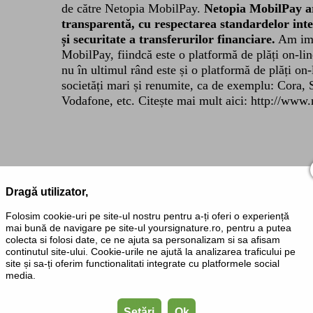
de către Netopia MobilPay.
Netopia
MobilPay
a
transparentă, cu respectarea standardelor inte
și securitate a transferurilor financiare.
Am imp
MobilPay, fiindcă este o platformă de plăți on-li
nu în ultimul rând este și o platformă de plăți on-
societăți mari și renumite, ca de exemplu: Cora, 
Vodafone, etc. Citește mai mult aici: http://www
Dragă utilizator,
3.
Datele Tale Personale
Folosim cookie-uri pe site-ul nostru pentru a-ți oferi o experiență
Stai liniștit, ești în siguranță! Imediat după ce in
mai bună de navigare pe site-ul yoursignature.ro, pentru a putea
personale necesare finalizării unei comenzi, vei f
colecta si folosi date, ce ne ajuta sa personalizam si sa afisam
continutul site-ului. Cookie-urile ne ajută la analizarea traficului pe
de plăți on-line Netopia MobilPay.
Datele cardu
site și sa-ți oferim functionalitati integrate cu platformele social
sunt înregistrate pe webshop-ul Signature
,
ci 
media.
pe platforma securizată Netopia MobilPay
, ca
transferurilor în mediul on-line.
Setări
Ok