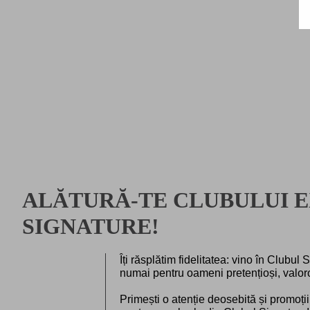
ALĂTURĂ-TE CLUBULUI E
SIGNATURE!
Îți răsplătim fidelitatea: vino în Clubul 
numai pentru oameni pretențioși, valoroș
Primești o atenție deosebită și promoți