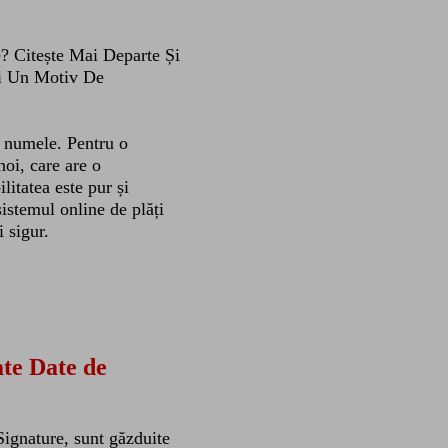
? Citește Mai Departe Și
ci Un Motiv De
 numele. Pentru o
noi, care are o
litatea este pur și
sistemul online de plăți
i sigur.
ate Date de
Signature, sunt găzduite