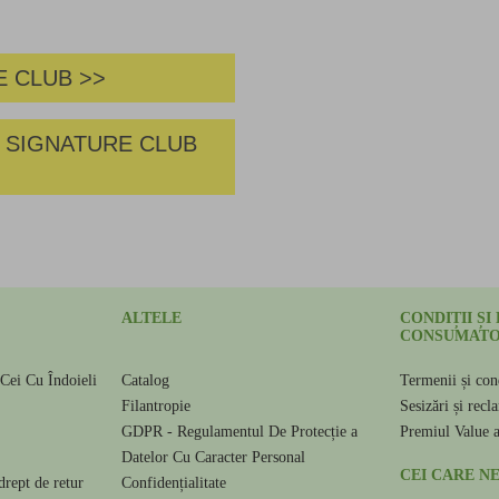
 CLUB >>
 SIGNATURE CLUB
ALTELE
CONDIȚII ȘI
CONSUMATO
Cei Cu Îndoieli
Catalog
Termenii și cond
e
Filantropie
Sesizări și recl
GDPR - Regulamentul De Protecție a
Premiul Value 
Datelor Cu Caracter Personal
CEI CARE NE
drept de retur
Confidențialitate