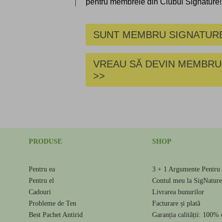
pentru membrele din Clubul Signature!
SUNT MEMBRU SIGNATURE
VREAU SĂ DEVIN MEMBRU
>>
PRODUSE
SHOP
Pentru ea
3 + 1 Argumente Pentru 
Pentru el
Contul meu la SigNatur
Cadouri
Livrarea bunurilor
Probleme de Ten
Facturare și plată
Best Pachet Antirid
Garanția calității: 100% 