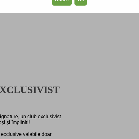
XCLUSIVIST
Signature, un club exclusivist
i și împliniți!
i exclusive valabile doar