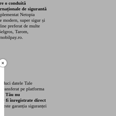
re o conduită
rnaționale de sigurantă
lementat Netopia
ne modern, super sigur și
line preferat de multe
Selgros, Tarom,
.mobilpay.ro.
×
troduci datele Tale
i transferat pe platforma
lui Tău nu
vor fi înregistrate direct
re este garanția siguranței