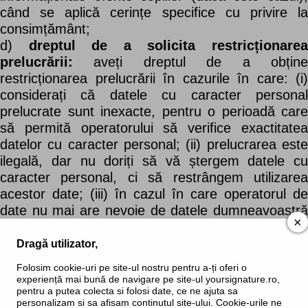
când se aplică cerințe specifice cu privire la
consimțământ;
d)
dreptul de a solicita restricționare
prelucrării:
aveți dreptul de a obține
restricționarea prelucrării în cazurile în care: (i)
considerați că datele cu caracter personal
prelucrate sunt inexacte, pentru o perioadă care
să permită operatorului să verifice exactitatea
datelor cu caracter personal; (ii) prelucrarea este
ilegală, dar nu doriți să vă ștergem datele cu
caracter personal, ci să restrângem utilizarea
acestor date; (iii) în cazul în care operatorul de
date nu mai are nevoie de datele dumneavoastră
×
cu caracter personal în scopurile menționate mai
sus, însădumneavoastră aveți nevoie de date
Dragă utilizator,
pentru a constata, exercita sau apăra un drept în
Folosim cookie-uri pe site-ul nostru pentru a-ți oferi o
instanță; sau (iv) v-ați opus prelucrării, pentru
experiență mai bună de navigare pe site-ul yoursignature.ro,
intervalul de timp în care săverificăm dacă
pentru a putea colecta si folosi date, ce ne ajuta sa
personalizam si sa afisam continutul site-ului. Cookie-urile ne