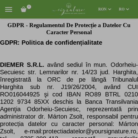
0
RON
RO
GDPR - Regulamentul De Protecție a Datelor Cu
Caracter Personal
GDPR: Politica de confidențialitate
DIEMER S.R.L.
având sediul în mun. Odorheiu
Secuiesc str. Lemnarilor nr. 14/23 jud. Harghita,
înregistrată la ORC de pe lângă Tribunalul
Harghita sub nr. J19/26/2004, având CUI
RO016044925 şi cod IBAN RO89 BTRL 0210
1202 9734 85XX deschis la Banca Transilvania
Agenţia Odorheiu-Secuiesc, reprezentată prin
administrator dr. Márton Zsolt, responsabil pentru
protecția datelor cu caracter personal: Márton
Zsolt, e-mail:protectiadatelor@yoursignature.ro,