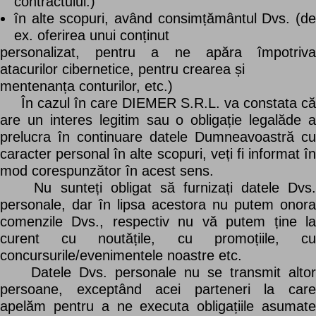
contractului.)
în alte scopuri, având consimțământul Dvs. (de
ex. oferirea unui conținut
personalizat, pentru a ne apăra împotriva
atacurilor cibernetice, pentru crearea și
mentenanța conturilor, etc.)
În cazul în care DIEMER S.R.L. va constata că
are un interes legitim sau o obligație legalăde a
prelucra în continuare datele Dumneavoastră cu
caracter personal în alte scopuri, veți fi informat în
mod corespunzător în acest sens.
Nu sunteți obligat să furnizați datele Dvs.
personale, dar în lipsa acestora nu putem onora
comenzile Dvs., respectiv nu vă putem ține la
curent cu noutățile, cu promoțiile, cu
concursurile/evenimentele noastre etc.
Datele Dvs. personale nu se transmit altor
persoane, exceptând acei parteneri la care
apelăm pentru a ne executa obligațiile asumate