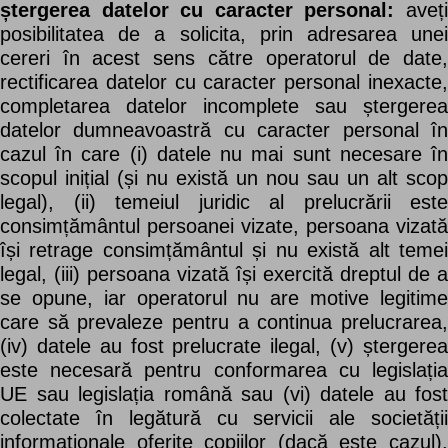
ștergerea datelor cu caracter personal:
aveț
posibilitatea de a solicita, prin adresarea unei
cereri în acest sens către operatorul de date,
rectificarea datelor cu caracter personal inexacte,
completarea datelor incomplete sau ștergerea
datelor dumneavoastră cu caracter personal în
cazul în care (i) datele nu mai sunt necesare în
scopul inițial (și nu există un nou sau un alt scop
legal), (ii) temeiul juridic al prelucrării este
consimțământul persoanei vizate, persoana vizată
își retrage consimțământul și nu există alt temei
legal, (iii) persoana vizată își exercită dreptul de a
se opune, iar operatorul nu are motive legitime
care să prevaleze pentru a continua prelucrarea,
(iv) datele au fost prelucrate ilegal, (v) ștergerea
este necesară pentru conformarea cu legislația
UE sau legislația română sau (vi) datele au fost
colectate în legătură cu servicii ale societății
informaționale oferite copiilor (dacă este cazul),