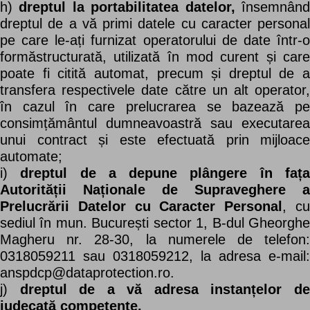
h)
dreptul la portabilitatea datelor,
însemnân
dreptul de a vă primi datele cu caracter personal
pe care le-ați furnizat operatorului de date într-o
formăstructurată, utilizată în mod curent și care
poate fi citită automat, precum și dreptul de a
transfera respectivele date către un alt operator,
în cazul în care prelucrarea se bazează pe
consimțământul dumneavoastră sau executarea
unui contract și este efectuată prin mijloace
automate;
i)
dreptul de a depune plângere în faț
Autorității Naționale de Supraveghere a
Prelucrării Datelor cu Caracter Personal
, c
sediul în mun. București sector 1, B-dul Gheorghe
Magheru nr. 28-30, la numerele de telefon:
0318059211 sau 0318059212, la adresa e-mail:
anspdcp@dataprotection.ro.
j)
dreptul de a vă adresa instanțelor d
judecată competente.