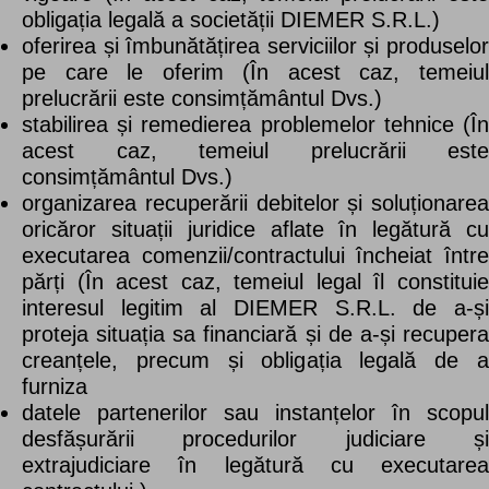
obligația legală a societății DIEMER S.R.L.)
oferirea și îmbunătățirea serviciilor și produselor
pe care le oferim (În acest caz, temeiul
prelucrării este consimțământul Dvs.)
stabilirea și remedierea problemelor tehnice (În
acest caz, temeiul prelucrării este
consimțământul Dvs.)
organizarea recuperării debitelor și soluționarea
oricăror situații juridice aflate în legătură cu
executarea comenzii/contractului încheiat între
părți (În acest caz, temeiul legal îl constituie
interesul legitim al DIEMER S.R.L. de a-și
proteja situația sa financiară și de a-și recupera
creanțele, precum și obligația legală de a
furniza
datele partenerilor sau instanțelor în scopul
desfășurării procedurilor judiciare și
extrajudiciare în legătură cu executarea