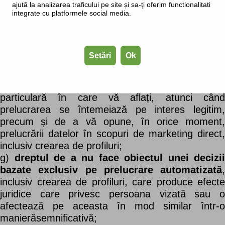
temeiurile legitime ale operatorului de date
ajută la analizarea traficului pe site și sa-ți oferim functionalitati
prevalează asupra drepturilor persoanei vizate;
integrate cu platformele social media.
e)
dreptul de a vă retrage consimțământul c
privire la prelucrare
, atunci când prelucrarea are
la bază consimțământul, fără a afecta legalitatea
Setări
Ok
prelucrării efectuate până în momentul respectiv;
f)
dreptul de a vă opune cu privire la
prelucrarea datelor
din motive legate de situația
particulară în care vă aflați, atunci când
prelucrarea se întemeiază pe interes legitim,
precum și de a vă opune, în orice moment,
prelucrării datelor în scopuri de marketing direct,
inclusiv crearea de profiluri;
g)
dreptul de a nu face obiectul unei decizii
bazate exclusiv pe prelucrare automatizată
,
inclusiv crearea de profiluri, care produce efecte
juridice care privesc persoana vizată sau o
afectează pe aceasta în mod similar într-o
manierăsemnificativă;