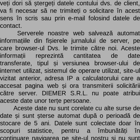
veți dori să ștergeți datele contului dvs. de client,
va fi necesar să ne trimiteți o solicitare în acest
sens în scris sau prin e-mail folosind datele de
contact.
Serverele noastre web salvează automat
informațiile din fișierele jurnalului de server, pe
care browser-ul Dvs. le trimite către noi. Aceste
informații reprezintă cantitatea de date
transferate, tipul și versiunea browser-ului de
internet utilizat, sistemul de operare utilizat, site-ul
vizitat anterior, adresa IP a calculatorului care a
accesat pagina web și ora transmiterii solicitării
către server. DIEMER S.R.L. nu poate atribui
aceste date unor terțe persoane.
Aceste date nu sunt corelate cu alte surse de
date și sunt șterse automat după o perioadă de
stocare de 5 ani. Datele sunt colectate doar în
scopuri statistice, pentru a îmbunătăți în
continuare navigarea pe site-ul nostru și nu sunt