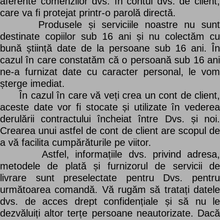
aferente comenzilor dvs. în contul dvs. de client,
care va fi protejat printr-o parolă directă.
Produsele și serviciile noastre nu sunt
destinate copiilor sub 16 ani și nu colectăm cu
bună știință date de la persoane sub 16 ani. În
cazul în care constatăm că o persoană sub 16 ani
ne-a furnizat date cu caracter personal, le vom
șterge imediat.
În cazul în care vă veți crea un cont de client,
aceste date vor fi stocate și utilizate în vederea
derulării contractului încheiat între Dvs. și noi.
Crearea unui astfel de cont de client are scopul de
a vă facilita cumpărăturile pe viitor.
Astfel, informațiile dvs. privind adresa,
metodele de plată și furnizorul de servicii de
livrare sunt preselectate pentru Dvs. pentru
următoarea comandă. Vă rugăm să tratați datele
dvs. de acces drept confidențiale și să nu le
dezvăluiți altor terțe persoane neautorizate. Dacă